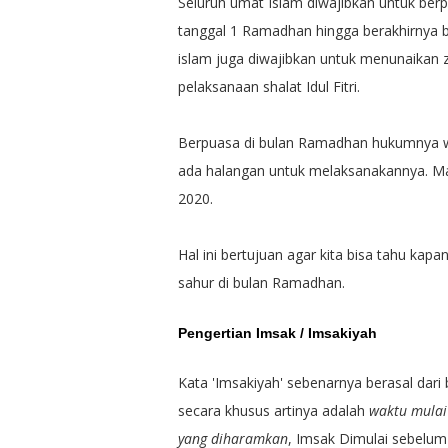
Seluruh umat Islam diwajibkan untuk ber
tanggal 1 Ramadhan hingga berakhirnya 
islam juga diwajibkan untuk menunaikan z
pelaksanaan shalat Idul Fitri.
Berpuasa di bulan Ramadhan hukumnya waj
ada halangan untuk melaksanakannya. Mak
2020.
Hal ini bertujuan agar kita bisa tahu ka
sahur di bulan Ramadhan.
Pengertian Imsak / Imsakiyah
Kata 'Imsakiyah' sebenarnya berasal dari
secara khusus artinya adalah
waktu mulai
yang diharamkan
, Imsak Dimulai sebelum