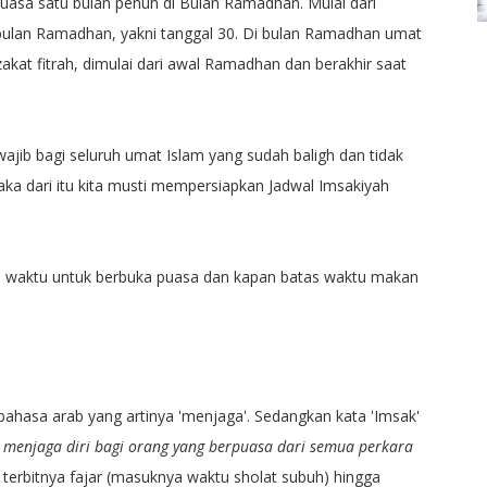
puasa satu bulan penuh di Bulan Ramadhan. Mulai dari
bulan Ramadhan, yakni tanggal 30. Di bulan Ramadhan umat
akat fitrah, dimulai dari awal Ramadhan dan berakhir saat
ib bagi seluruh umat Islam yang sudah baligh dan tidak
a dari itu kita musti mempersiapkan Jadwal Imsakiyah
pan waktu untuk berbuka puasa dan kapan batas waktu makan
 bahasa arab yang artinya 'menjaga'. Sedangkan kata 'Imsak'
 menjaga diri bagi orang yang berpuasa dari semua perkara
 terbitnya fajar (masuknya waktu sholat subuh) hingga