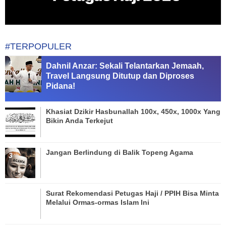
#TERPOPULER
Dahnil Anzar: Sekali Telantarkan Jemaah,
Travel Langsung Ditutup dan Diproses
Pidana!
Khasiat Dzikir Hasbunallah 100x, 450x, 1000x Yang
Bikin Anda Terkejut
Jangan Berlindung di Balik Topeng Agama
Surat Rekomendasi Petugas Haji / PPIH Bisa Minta
Melalui Ormas-ormas Islam Ini