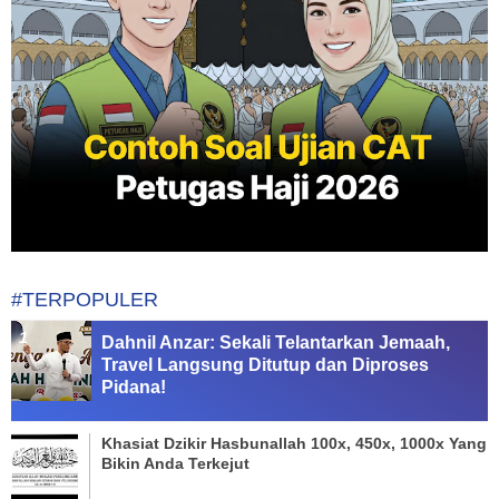
#TERPOPULER
Dahnil Anzar: Sekali Telantarkan Jemaah,
Travel Langsung Ditutup dan Diproses
Pidana!
Khasiat Dzikir Hasbunallah 100x, 450x, 1000x Yang
Bikin Anda Terkejut