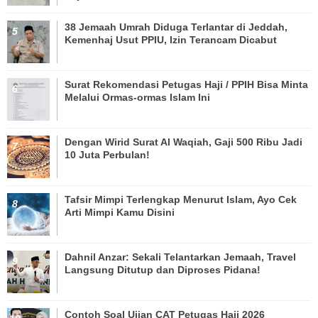
38 Jemaah Umrah Diduga Terlantar di Jeddah,
Kemenhaj Usut PPIU, Izin Terancam Dicabut
Surat Rekomendasi Petugas Haji / PPIH Bisa Minta
Melalui Ormas-ormas Islam Ini
Dengan Wirid Surat Al Waqiah, Gaji 500 Ribu Jadi
10 Juta Perbulan!
Tafsir Mimpi Terlengkap Menurut Islam, Ayo Cek
Arti Mimpi Kamu Disini
Dahnil Anzar: Sekali Telantarkan Jemaah, Travel
Langsung Ditutup dan Diproses Pidana!
Contoh Soal Ujian CAT Petugas Haji 2026