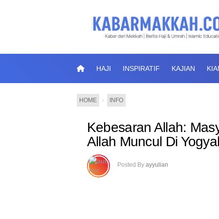
HAJI
INSPIRATIF
KAJIAN
KI
HOME
›
INFO
Kebesaran Allah: Masy
Allah Muncul Di Yogya
Posted By
ayyulian