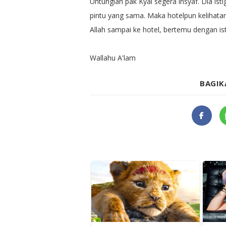
Untunglah pak Kyai segera insyaf. Dia istig
pintu yang sama. Maka hotelpun kelihatan 
Allah sampai ke hotel, bertemu dengan i
Wallahu A'lam
BAGIK