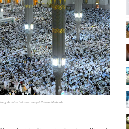
edang shalat di halaman masjid Nabawi Madinah