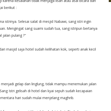
aji karena kesalahan tidak menjaga lisan atau asal bicara dan
i berikut :
istrinya. Selesai salat di mesjid Nabawi, sang istri ingin
uan. Mengingat sang suami sudah tua, sang istripun bertanya
 jalan pulang ?"
ri masjid saja hotel sudah kelihatan kok, seperti anak kecil
ai menjadi gelap dan linglung, tidak mampu menemukan jalan
Sang Istri gelisah di hotel dan kyai sepuh sudah kecapaian
sementara hari sudah mulai menjelang maghrib.