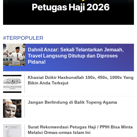
#TERPOPULER
Dahnil Anzar: Sekali Telantarkan Jemaah,
Travel Langsung Ditutup dan Diproses
Pidana!
Khasiat Dzikir Hasbunallah 100x, 450x, 1000x Yang
Bikin Anda Terkejut
Jangan Berlindung di Balik Topeng Agama
Surat Rekomendasi Petugas Haji / PPIH Bisa Minta
Melalui Ormas-ormas Islam Ini