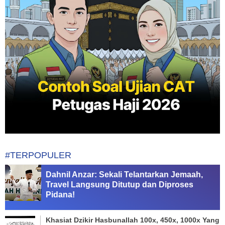
#TERPOPULER
Dahnil Anzar: Sekali Telantarkan Jemaah,
Travel Langsung Ditutup dan Diproses
Pidana!
Khasiat Dzikir Hasbunallah 100x, 450x, 1000x Yang