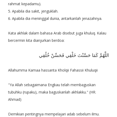
rahmat kepadamu).
5. Apabila dia sakit, jenguklah.
6. Apabila dia meninggal dunia, antarkanlah jenazahnya.
Kata akhlak dalam bahasa Arab disebut juga khuluq. Kalau
bercermin kita dianjurkan berdoa:
اللَّهُمَّ كَمَا حَسَّنْتَ خَلْقِي فَحَسِّنْ خُلُقِي
Allahumma Kamaa hassanta Kholqii Fahassii Khuluqii
"Ya Allah sebagaimana Engkau telah membaguskan
tubuhku (rupaku), maka baguskanlah akhlakku." (HR.
Ahmad)
Demikian pentingnya mempelajari adab sebelum ilmu.