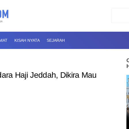
AMAT
KISAH NYATA
SEJARAH
dara Haji Jeddah, Dikira Mau