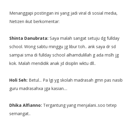
Menanggapi postingan ini yang jadi viral di sosial media,
Netizen ikut berkomentar:
Shinta Danubrata:
Saya malah sangat setuju dg fullday
school. Wong sabtu minggu jg libur toh.. ank saya dr sd
sampai sma di fullday school alhamdulillah g ada mslh jg
kok. Malah mendidik anak jd disiplin wktu dll..
Holi Seh:
Betul... Pa lgi yg skolah madrasah gmn pas nasib
guru madrasahxa jga kasian....
Dhika Alfianno:
Tergantung yang menjalani..soo tetep
semangat..