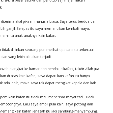
ra-kira besar sedikit dari penutup saji meja makan.
k.
t diterima akal pikiran manusia biasa. Saya terus berdoa dan
 lebih ganjil. Selepas itu saya memandikan kembali mayat
 meminta anak-anaknya kain kafan.
dak diijinkan seorang pun melihat upacara itu terkecuali
ian yang lebih aib akan terjadi.
enazah diangkat ke kamar dan hendak dikafani, takdir Allah jua
kan di atas kain kafan, saya dapati kain kafan itu hanya
ak ada lebih, maka saya tak dapat mengikat kepala dan kaki.
eperti kain kafan itu tidak mau menerima mayat tadi. Tidak
memotongnya. Lalu saya ambil pula kain, saya potong dan
 Memang kain kafan jenazah itu jadi sambung-menyambung,