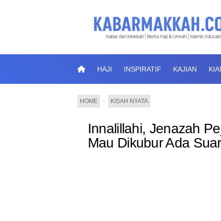
HAJI
INSPIRATIF
KAJIAN
KI
HOME
›
KISAH NYATA
Innalillahi, Jenazah Pe
Mau Dikubur Ada Sua