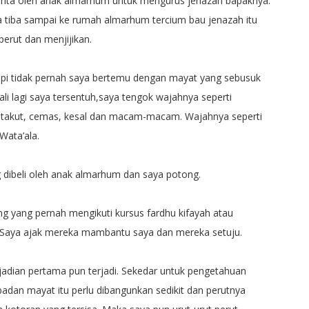
iminta oleh anak almarhum untuk mengurus jenazah bapaknya.
ya tiba sampai ke rumah almarhum tercium bau jenazah itu
erut dan menjijikan.
api tidak pernah saya bertemu dengan mayat yang sebusuk
kali lagi saya tersentuh,saya tengok wajahnya seperti
takut, cemas, kesal dan macam-macam. Wajahnya seperti
Wata’ala.
 dibeli oleh anak almarhum dan saya potong.
ang yang pernah mengikuti kursus fardhu kifayah atau
. Saya ajak mereka mambantu saya dan mereka setuju.
adian pertama pun terjadi. Sekedar untuk pengetahuan
dan mayat itu perlu dibangunkan sedikit dan perutnya