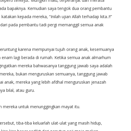
eperti terkejut. Mungkin malu, terperanjat dan merasa
pada bapaknya. Kemudian saya tengok dua orang pembantu
katakan kepada mereka, “Inilah ujian Allah terhadap kita..!!”
 dari pada pembantu tadi pergi memanggil semua anak
eruntung karena mempunyai tujuh orang anak, kesemuanya
 dan enam lagi berada di rumah. Ketika semua anak almarhum
gingatkan mereka bahwasanya tanggung jawab saya adalah
mereka, bukan menguruskan semuanya, tanggung jawab
gai anak, mereka yang lebih afdhal menguruskan jenazah
a bilal, atau guru.
an mereka untuk menunggingkan mayat itu.
ersebut, tiba-tiba keluarlah ulat-ulat yang masih hidup,