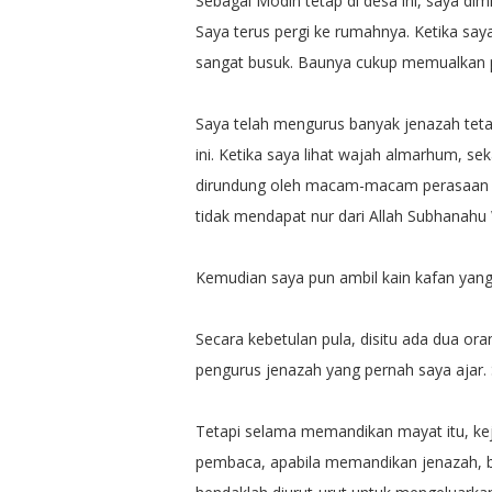
Sebagai Modin tetap di desa ini, saya d
Saya terus pergi ke rumahnya. Ketika sa
sangat busuk. Baunya cukup memualkan p
Saya telah mengurus banyak jenazah tet
ini. Ketika saya lihat wajah almarhum, se
dirundung oleh macam-macam perasaan 
tidak mendapat nur dari Allah Subhanahu 
Kemudian saya pun ambil kain kafan yang
Secara kebetulan pula, disitu ada dua or
pengurus jenazah yang pernah saya ajar
Tetapi selama memandikan mayat itu, kej
pembaca, apabila memandikan jenazah, ba