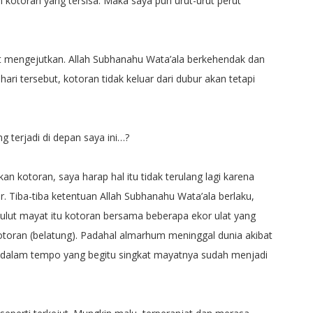
 kotoran yang tersisa. Maka saya pun urut-urut perut
gat mengejutkan. Allah Subhanahu Wata’ala berkehendak dan
i tersebut, kotoran tidak keluar dari dubur akan tetapi
g terjadi di depan saya ini…?
n kotoran, saya harap hal itu tidak terulang lagi karena
r. Tiba-tiba ketentuan Allah Subhanahu Wata’ala berlaku,
 mulut mayat itu kotoran bersama beberapa ekor ulat yang
 kotoran (belatung). Padahal almarhum meninggal dunia akibat
 dalam tempo yang begitu singkat mayatnya sudah menjadi