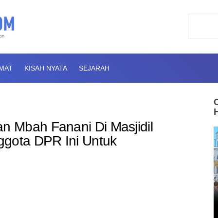
AMAT
KISAH NYATA
SEJARAH
 Mbah Fanani Di Masjidil
ggota DPR Ini Untuk