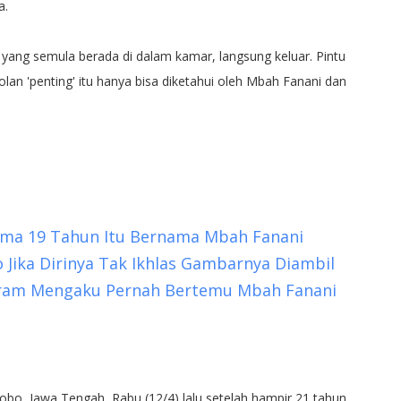
a.
, yang semula berada di dalam kamar, langsung keluar. Pintu
lan 'penting' itu hanya bisa diketahui oleh Mbah Fanani dan
ama 19 Tahun Itu Bernama Mbah Fanani
 Jika Dirinya Tak Ikhlas Gambarnya Diambil
Haram Mengaku Pernah Bertemu Mbah Fanani
bo, Jawa Tengah, Rabu (12/4) lalu setelah hampir 21 tahun