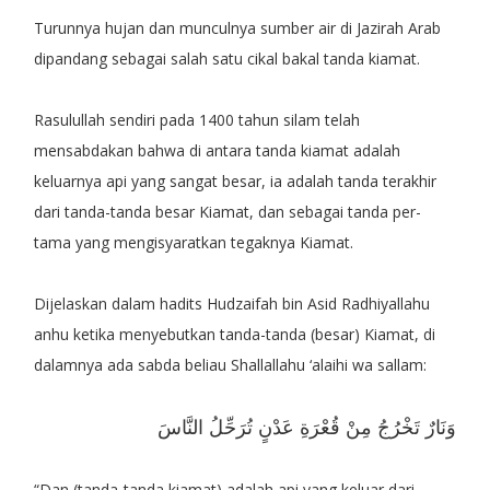
Turunnya hujan dan munculnya sumber air di Jazirah Arab
dipandang sebagai salah satu cikal bakal tanda kiamat.
Rasulullah sendiri pada 1400 tahun silam telah
mensabdakan bahwa di antara tanda kiamat adalah
keluarnya api yang sangat besar, ia adalah tanda terakhir
dari tanda-tanda besar Kiamat, dan sebagai tanda per-
tama yang mengisyaratkan tegaknya Kiamat.
Dijelaskan dalam hadits Hudzaifah bin Asid Radhiyallahu
anhu ketika menyebutkan tanda-tanda (besar) Kiamat, di
dalamnya ada sabda beliau Shallallahu ‘alaihi wa sallam:
وَنَارٌ تَخْرُجُ مِنْ قُعْرَةِ عَدْنٍ تُرَحِّلُ النَّاسَ
“Dan (tanda-tanda kiamat) adalah api yang keluar dari