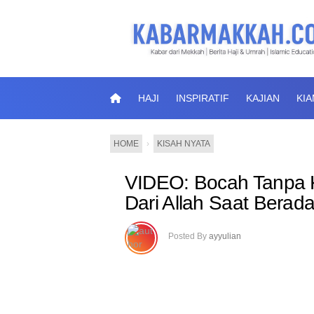
HAJI
INSPIRATIF
KAJIAN
KI
HOME
›
KISAH NYATA
VIDEO: Bocah Tanpa K
Dari Allah Saat Berada
Posted By
ayyulian