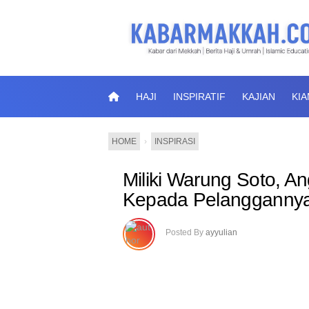
HAJI
INSPIRATIF
KAJIAN
KI
HOME
›
INSPIRASI
Miliki Warung Soto, An
Kepada Pelanggannya 
Posted By
ayyulian