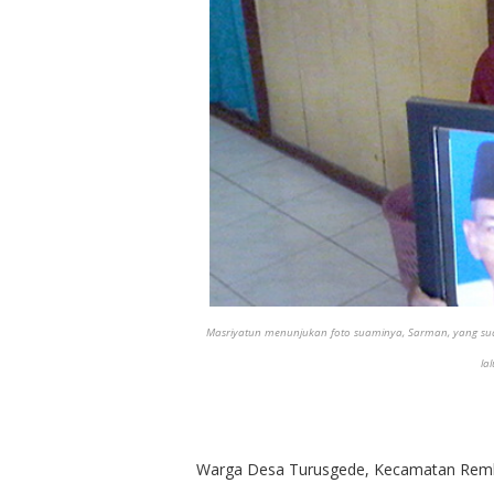
Masriyatun menunjukan foto suaminya, Sarman, yang sud
la
Warga Desa Turusgede, Kecamatan Remba