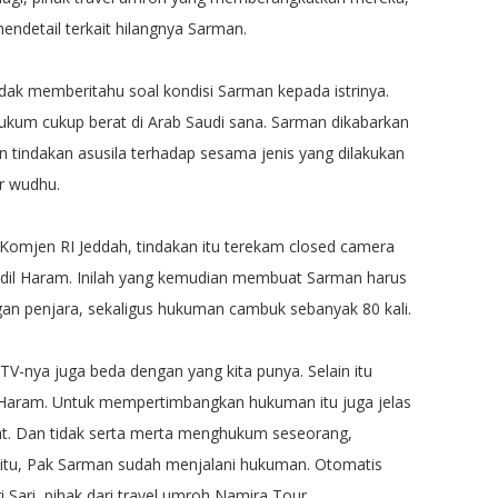
ndetail terkait hilangnya Sarman.
idak memberitahu soal kondisi Sarman kepada istrinya.
hukum cukup berat di Arab Saudi sana. Sarman dikabarkan
an tindakan asusila terhadap sesama jenis yang dilakukan
r wudhu.
 Komjen RI Jeddah, tindakan itu terekam closed camera
sjidil Haram. Inilah yang kemudian membuat Sarman harus
n penjara, sekaligus hukuman cambuk sebanyak 80 kali.
TV-nya juga beda dengan yang kita punya. Selain itu
l Haram. Untuk mempertimbangkan hukuman itu juga jelas
at. Dan tidak serta merta menghukum seseorang,
n itu, Pak Sarman sudah menjalani hukuman. Otomatis
 Sari, pihak dari travel umroh Namira Tour.