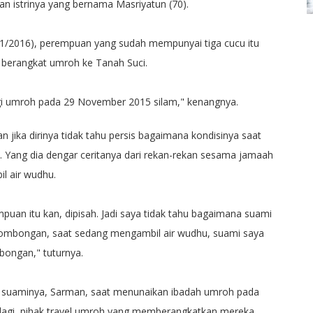
n istrinya yang bernama Masriyatun (70).
/11/2016), perempuan yang sudah mempunyai tiga cucu itu
 berangkat umroh ke Tanah Suci.
rgi umroh pada 29 November 2015 silam," kenangnya.
 jika dirinya tidak tahu persis bagaimana kondisinya saat
. Yang dia dengar ceritanya dari rekan-rekan sesama jamaah
l air wudhu.
puan itu kan, dipisah. Jadi saya tidak tahu bagaimana suami
rombongan, saat sedang mengambil air wudhu, suami saya
bongan," tuturnya.
n suaminya, Sarman, saat menunaikan ibadah umroh pada
agi, pihak travel umroh yang memberangkatkan mereka,