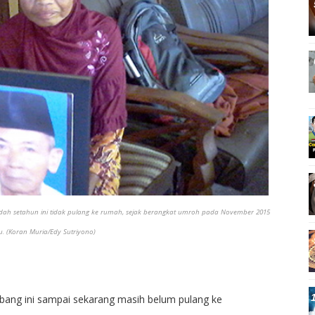
ah setahun ini tidak pulang ke rumah, sejak berangkat umroh pada November 2015
lu. (Koran Muria/Edy Sutriyono)
ng ini sampai sekarang masih belum pulang ke