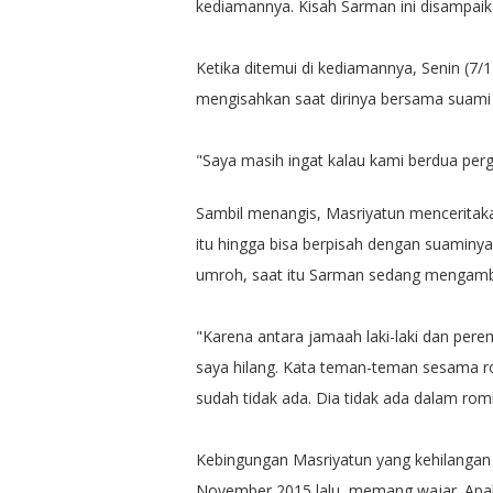
kediamannya. Kisah Sarman ini disampaika
Ketika ditemui di kediamannya, Senin (7
mengisahkan saat dirinya bersama suami
"Saya masih ingat kalau kami berdua pe
Sambil menangis, Masriyatun menceritakan
itu hingga bisa berpisah dengan suaminya
umroh, saat itu Sarman sedang mengambi
"Karena antara jamaah laki-laki dan perem
saya hilang. Kata teman-teman sesama 
sudah tidak ada. Dia tidak ada dalam rom
Kebingungan Masriyatun yang kehilanga
November 2015 lalu, memang wajar. Apal