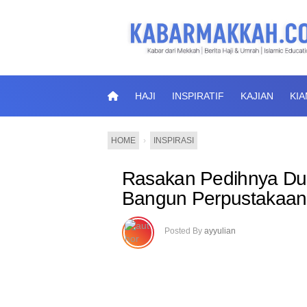
HAJI
INSPIRATIF
KAJIAN
KI
HOME
›
INSPIRASI
Rasakan Pedihnya Duni
Bangun Perpustakaan
Posted By
ayyulian