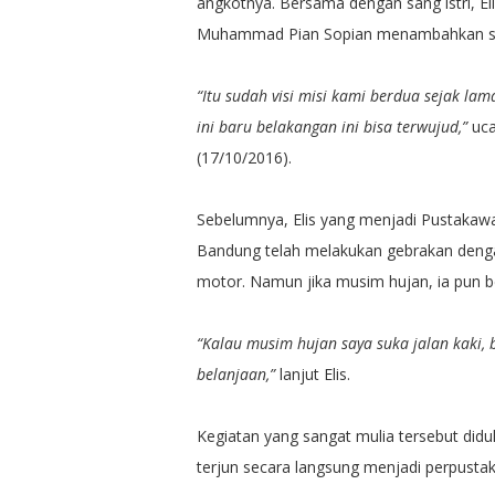
angkotnya. Bersama dengan sang istri, El
Muhammad Pian Sopian menambahkan sebu
“Itu sudah visi misi kami berdua sejak l
ini baru belakangan ini bisa terwujud,”
uca
(17/10/2016).
Sebelumnya, Elis yang menjadi Pustakaw
Bandung telah melakukan gebrakan deng
motor. Namun jika musim hujan, ia pun b
“Kalau musim hujan saya suka jalan kaki,
belanjaan,”
lanjut Elis.
Kegiatan yang sangat mulia tersebut didu
terjun secara langsung menjadi perpustaka