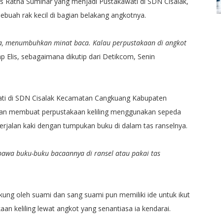
is Ratna Suminar yang menjadi Pustakawati di SDN Cisalak,
ah rak kecil di bagian belakang angkotnya.
ama, menumbuhkan minat baca. Kalau perpustakaan di angkot
p Elis, sebagaimana dikutip dari Detikcom, Senin
ati di SDN Cisalak Kecamatan Cangkuang Kabupaten
an membuat perpustakaan keliling menggunakan sepeda
erjalan kaki dengan tumpukan buku di dalam tas ranselnya.
 bawa buku-buku bacaannya di ransel atau pakai tas
kung oleh suami dan sang suami pun memiliki ide untuk ikut
an keliling lewat angkot yang senantiasa ia kendarai.