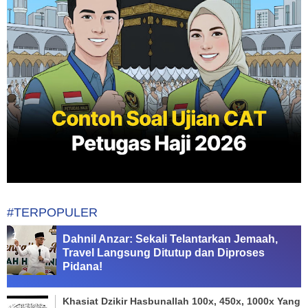
#TERPOPULER
Dahnil Anzar: Sekali Telantarkan Jemaah,
Travel Langsung Ditutup dan Diproses
Pidana!
Khasiat Dzikir Hasbunallah 100x, 450x, 1000x Yang