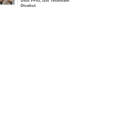
Usut PPIU, Izin Terancam
Dicabut