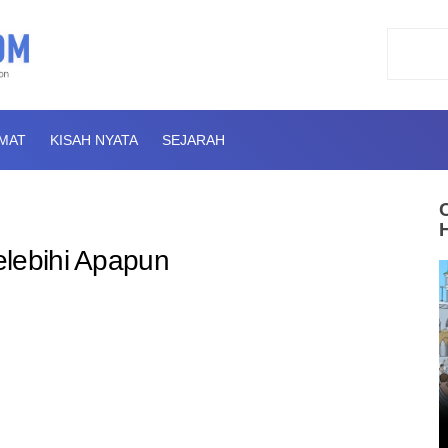
AMAT
KISAH NYATA
SEJARAH
elebihi Apapun