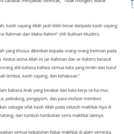
ra sahabat menjawab serentak, “Tidak mungkin, wahai
h, kasih sayang Allah jauh lebih besar daripada kasih sayang
Maha Rahman dan Maha Rahim!” (HR Bukhari-Muslim).
llah yang khusus diberikan kepada orang-orang beriman pada
. Kedua asma Allah ini (ar-Rahman dan ar-Rahim) berasal
eorang ahli bahasa bahwa semua kata yang terdiri dari huruf
h lembut, kasih sayang, dan kehalusan.”
alam bahasa Arab yang berakar dari kata kerja ra-ha-ma/,
inta, pelindung, pengayom, dan para mufasir memberi
an sebagai sifat kasih Allah pada seluruh makhluk-Nya di
binatang, dan tumbuh-tumbuhan serta makhluk lainnya.
ukupkan semua kebutuhan hidup makhluk di alam semesta.