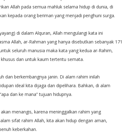
rikan Allah pada semua mahluk selama hidup di dunia, di
erikan kepada orang beriman yang menjadi penghuni surga.
yang) di dalam Alquran, Allah mengulangi kata ini
ri asma Allah, ar-Rahman yang hanya disebutkan sebanyak 171
ku untuk seluruh manusia maka kata yang kedua ar-Rahim,
i khusus dan untuk kaum tertentu semata.
h dan berkembangnya janin. Di alam rahim inilah
upan ideal kita dijaga dan dipelihara. Bahkan, di alam
 “apa dan ke mana” tujuan hidupnya.
 ia akan menangis, karena meninggalkan rahim yang
lam sifat rahim Allah, kita akan hidup dengan aman,
penuh keberkahan.