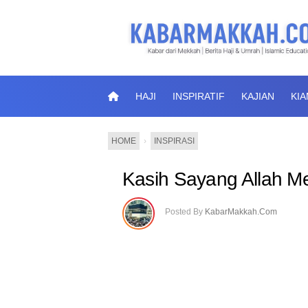
HAJI
INSPIRATIF
KAJIAN
KI
HOME
›
INSPIRASI
Kasih Sayang Allah M
Posted By
KabarMakkah.Com