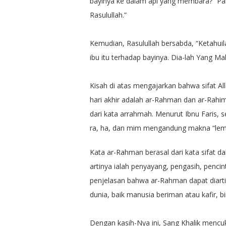
bayinya ke dalam api yang membara?” Pa
Rasulullah.”
Kemudian, Rasulullah bersabda, “Ketahuila
ibu itu terhadap bayinya. Dia-lah Yang 
Kisah di atas mengajarkan bahwa sifat A
hari akhir adalah ar-Rahman dan ar-Rahim
dari kata arrahmah. Menurut Ibnu Faris, s
ra, ha, dan mim mengandung makna “lema
Kata ar-Rahman berasal dari kata sifat d
artinya ialah penyayang, pengasih, penc
penjelasan bahwa ar-Rahman dapat diartik
dunia, baik manusia beriman atau kafir, 
Dengan kasih-Nya ini, Sang Khalik menc