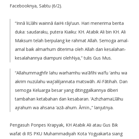
Facebooknya, Sabtu (6/2).
“Innã liLlãhi wainnã ilaiHi rãji’uun. Hari menerima berita
duka: saudaraku, putera Kiaiku: KH. Atabik Ali bin KH. Ali
Maksum telah berpulang ke rahmat Allah. Semoga amal-
amal baik almarhum diterima oleh Allah dan kesalahan-
kesalahannya diampuni olehNya,” tulis Gus Mus.
“Allahummaghfir lahu warhamhu wa’ãfihi wa’fu ‘anhu wa
akrim nuzülahu waj’aliljannata matswãh. Al-Fãtihah. Dan
semoga Keluarga besar yang ditinggalkannya diberi
tambahan ketabahan dan kesabaran. ‘AzhzhamaLlãhu
ajrahum wa ahsana ‘azã-ahum. Ãmïn.,” lanjutnya.
Pengasuh Ponpes Krapyak, KH Atabik Ali atau Gus Bik
wafat di RS PKU Muhammadiyah Kota Yogyakarta siang