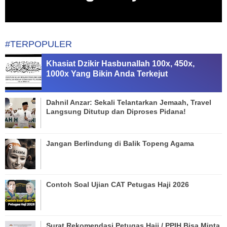
#TERPOPULER
Khasiat Dzikir Hasbunallah 100x, 450x,
1000x Yang Bikin Anda Terkejut
Dahnil Anzar: Sekali Telantarkan Jemaah, Travel
Langsung Ditutup dan Diproses Pidana!
Jangan Berlindung di Balik Topeng Agama
Contoh Soal Ujian CAT Petugas Haji 2026
Surat Rekomendasi Petugas Haji / PPIH Bisa Minta