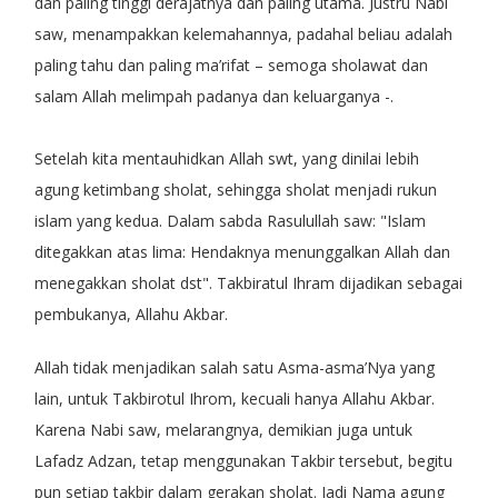
dan paling tinggi derajatnya dan paling utama. Justru Nabi
saw, menampakkan kelemahannya, padahal beliau adalah
paling tahu dan paling ma’rifat – semoga sholawat dan
salam Allah melimpah padanya dan keluarganya -.
Setelah kita mentauhidkan Allah swt, yang dinilai lebih
agung ketimbang sholat, sehingga sholat menjadi rukun
islam yang kedua. Dalam sabda Rasulullah saw: "Islam
ditegakkan atas lima: Hendaknya menunggalkan Allah dan
menegakkan sholat dst". Takbiratul Ihram dijadikan sebagai
pembukanya, Allahu Akbar.
Allah tidak menjadikan salah satu Asma-asma’Nya yang
lain, untuk Takbirotul Ihrom, kecuali hanya Allahu Akbar.
Karena Nabi saw, melarangnya, demikian juga untuk
Lafadz Adzan, tetap menggunakan Takbir tersebut, begitu
pun setiap takbir dalam gerakan sholat. Jadi Nama agung