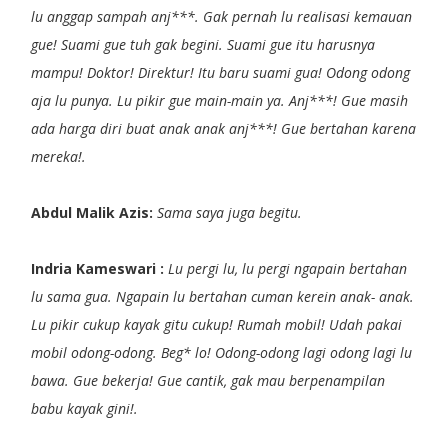
lu anggap sampah anj***. Gak pernah lu realisasi kemauan
gue! Suami gue tuh gak begini. Suami gue itu harusnya
mampu! Doktor! Direktur! Itu baru suami gua! Odong odong
aja lu punya. Lu pikir gue main-main ya. Anj***! Gue masih
ada harga diri buat anak anak anj***! Gue bertahan karena
mereka!.
Abdul Malik Azis:
Sama saya juga begitu.
Indria Kameswari :
Lu pergi lu, lu pergi ngapain bertahan
lu sama gua. Ngapain lu bertahan cuman kerein anak- anak.
Lu pikir cukup kayak gitu cukup! Rumah mobil! Udah pakai
mobil odong-odong. Beg* lo! Odong-odong lagi odong lagi lu
bawa. Gue bekerja! Gue cantik, gak mau berpenampilan
babu kayak gini!.