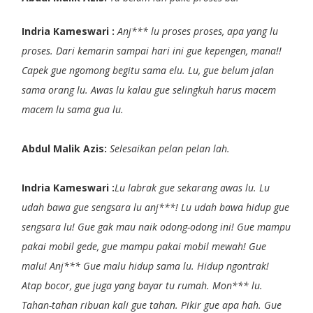
Indria Kameswari :
Anj*** lu proses proses, apa yang lu
proses. Dari kemarin sampai hari ini gue kepengen, mana!!
Capek gue ngomong begitu sama elu. Lu, gue belum jalan
sama orang lu. Awas lu kalau gue selingkuh harus macem
macem lu sama gua lu.
Abdul Malik Azis:
Selesaikan pelan pelan lah.
Indria Kameswari :
Lu labrak gue sekarang awas lu. Lu
udah bawa gue sengsara lu anj***! Lu udah bawa hidup gue
sengsara lu! Gue gak mau naik odong-odong ini! Gue mampu
pakai mobil gede, gue mampu pakai mobil mewah! Gue
malu! Anj*** Gue malu hidup sama lu. Hidup ngontrak!
Atap bocor, gue juga yang bayar tu rumah. Mon*** lu.
Tahan-tahan ribuan kali gue tahan. Pikir gue apa hah. Gue