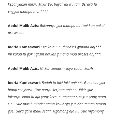
kebanyakan mikir. Mikir DP, bayar ini itu lah. Berarti lu
enggak mampu mon***!
Abdul Malik Azis:
Bukannya gak mampu bu tapi kan pakai
proses bu.
Indria Kameswari :
Ya kalau ini diproses gimana anj***.
Ini kalau lu gak ngasih berkas gimana mau proses anj***.
Abdul Malik Azis:
Ni kan kemarin saya sudah kasih.
Indria Kameswari:
Bodoh lu laki laki anj***. Gue mau gak
hidup sengsara. Gue punya kerjaan anj***. Pikir gue
lakunya sama lu aja yang kere ini anj***! Sini gue yang ajuin
sini! Gue masih minder sama keluarga gue dan teman teman
gue. Gara gara malu set**. Ngomong aja lu. Gue mgomong