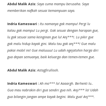
Abdul Malik Azis:
Saya cuma mampu berusaha. Saya
memberikan nafkah sesuai kemampuan saya.
Indria Kameswari :
Itu namanya gak mampu! Pergi lu
kalau gak mampu! Lu pergi. Gak sesuai dengan harapan gue,
lu gak sesuai sama keinginan gue lu! Anj***!. Lu pikir gue
gak malu hidup kayak gini. Malu tau gak anj***! Gue malu
pakai mobil ini! Gue maluuuu! Lu udah ngejatohin harga diri
gua depan semuanya, baik keluarga dan temen-temen gue.
Abdul Malik Azis:
Astagfirullooh.
Indria Kameswari :
Ah mo*** lo! Aaaargh. Berhenti lu..
Gua mau nabrakin diri gua sendiri gua nih. Anji*** lo! Udah
gua bilangin jangan ampe kayak begini. Malu gua! Anj***.