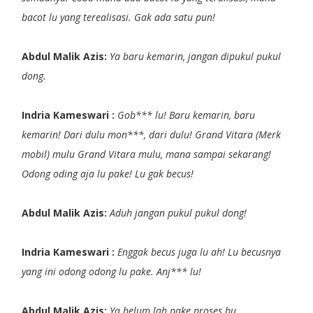
bacot lu yang terealisasi. Gak ada satu pun!
Abdul Malik Azis:
Ya baru kemarin, jangan dipukul pukul
dong.
Indria Kameswari :
Gob*** lu! Baru kemarin, baru
kemarin! Dari dulu mon***, dari dulu! Grand Vitara (Merk
mobil) mulu Grand Vitara mulu, mana sampai sekarang!
Odong oding aja lu pake! Lu gak becus!
Abdul Malik Azis:
Aduh jangan pukul pukul dong!
Indria Kameswari :
Enggak becus juga lu ah! Lu becusnya
yang ini odong odong lu pake. Anj*** lu!
Abdul Malik Azis:
Ya belum lah pake proses bu.