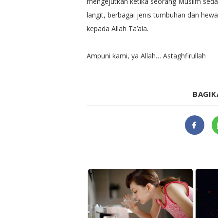
mengejutkan ketika seorang Muslim sedang
langit, berbagai jenis tumbuhan dan hewa
kepada Allah Ta’ala.
Ampuni kami, ya Allah… Astaghfirullah
BAGIK