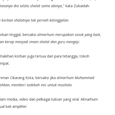
Biasanya dia selalu shalat sama abinya
," kata Zubaidah.
a korban shalatnya tak pernah ketinggalan
.
rban tinggal, bersaksi
almarhum merupakan sosok yang baik,
kan kerap menjadi imam shalat dan guru mengaji
.
shalehan korban juga tersua dari para tetangga, tokoh
empat.
hman Cikarang Kota, bersaksi jika
almarhum Muhammad
 Bahkan, memberi sedekah mic untuk mushala
.
lam media, video dan pelbagai tulisan yang viral. Almarhum
l beli amplifier​.