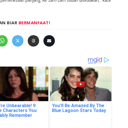
 pemeriksaan panjang. Air zam-zam sudah disediakan," kata
AN BIAR
BERMANFAAT!