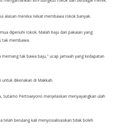
gas mengamankan 809 bungkus rokok dari berbagai merek.
kui alasan mereka nekat membawa rokok banyak.
emua dipenuhi rokok. Malah baju dan pakaian yang
ris tak membawa.
Saya memang tak bawa baju," ucap jamaah yang kedapatan
i untuk dikenakan di Makkah.
ya, Sutarno Pertowiyono menjelaskan menyayangkan ulah
telah berulang kali menyosialisasikan tidak boleh