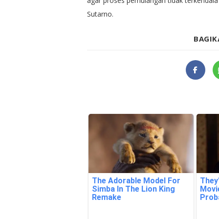
agar proses pemulangan tidak terkendala
Sutarno.
BAGIK