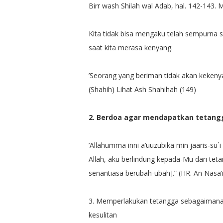
Birr wash Shilah wal Adab, hal. 142-143. M
Kita tidak bisa mengaku telah sempurna s
saat kita merasa kenyang.
’Seorang yang beriman tidak akan keken
(Shahih) Lihat Ash Shahihah (149)
2. Berdoa agar mendapatkan tetang
’Allahumma inni a’uuzubika min jaaris-su`
Allah, aku berlindung kepada-Mu dari teta
senantiasa berubah-ubah].” (HR. An Nasa’i: 
3. Memperlakukan tetangga sebagaimana s
kesulitan