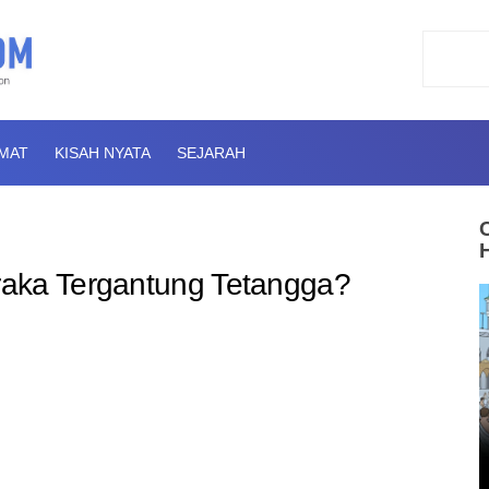
AMAT
KISAH NYATA
SEJARAH
aka Tergantung Tetangga?