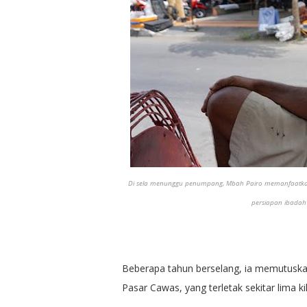
Di sela menunggu penumpang, Mbah Pairo memanfaatkan w
persiapan ibadah 
Beberapa tahun berselang, ia memutuskan
Pasar Cawas, yang terletak sekitar lima k