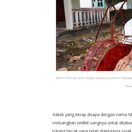
Mbah Pairo bersama dengan istrinya, Laminem. Pasangan
Senin
Kakek yang kerap disapa dengan nama Mb
meluangkan sedikit uangnya untuk ditabun
tukang becak yang telah digelutinya sejak