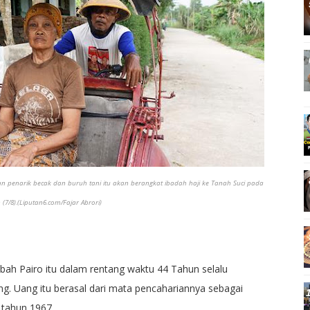
 penarik becak dan buruh tani itu akan berangkat ibadah haji ke Tanah Suci pada
 (7/8).(Liputan6.com/Fajar Abrori)
ah Pairo itu dalam rentang waktu 44 Tahun selalu
g. Uang itu berasal dari mata pencahariannya sebagai
 tahun 1967.