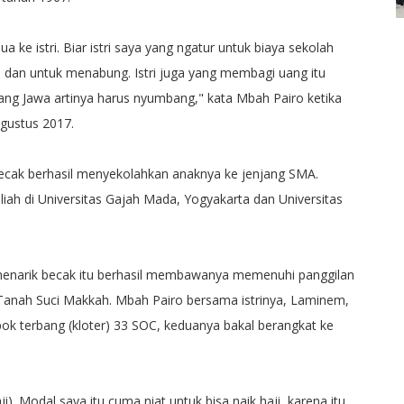
 ke istri. Biar istri saya yang ngatur untuk biaya sekolah
, dan untuk menabung. Istri juga yang membagi uang itu
rang Jawa artinya harus nyumbang," kata Mbah Pairo ketika
Agustus 2017.
becak berhasil menyekolahkan anaknya ke jenjang SMA.
uliah di Universitas Gajah Mada, Yogyakarta dan Universitas
 menarik becak itu berhasil membawanya memenuhi panggilan
 Tanah Suci Makkah. Mbah Pairo bersama istrinya, Laminem,
ok terbang (kloter) 33 SOC, keduanya bakal berangkat ke
). Modal saya itu cuma niat untuk bisa naik haji, karena itu