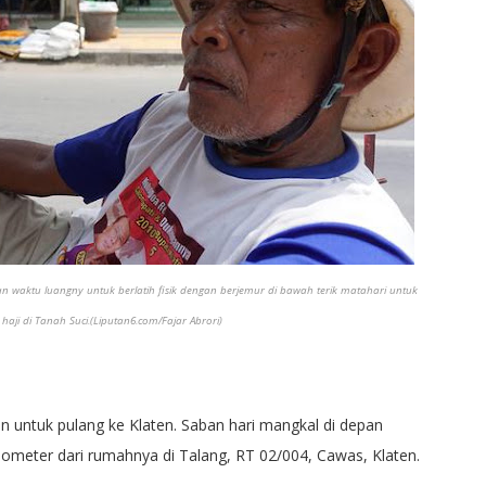
aktu luangny untuk berlatih fisik dengan berjemur di bawah terik matahari untuk
haji di Tanah Suci.(Liputan6.com/Fajar Abrori)
 untuk pulang ke Klaten. Saban hari mangkal di depan
ilometer dari rumahnya di Talang, RT 02/004, Cawas, Klaten.