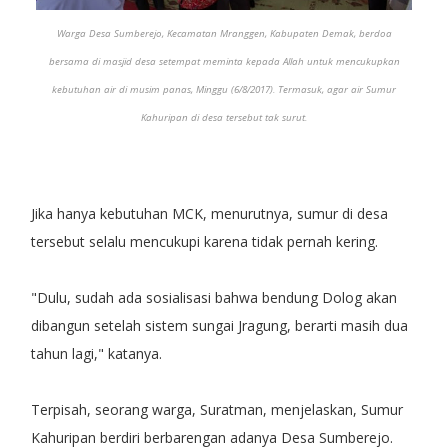
Warga Desa Sumberejo, Kecamatan Mranggen, Kabupaten Demak, berdoa
bersama di masjid desa setempat meminta kepada Allah untuk mencukupkan
kebutuhan air di musim panas, Minggu (6/8/2017). Termasuk, agar air Sumur
Kahuripan di desa tersebut tak surut.
Jika hanya kebutuhan MCK, menurutnya, sumur di desa
tersebut selalu mencukupi karena tidak pernah kering.
"Dulu, sudah ada sosialisasi bahwa bendung Dolog akan
dibangun setelah sistem sungai Jragung, berarti masih dua
tahun lagi," katanya.
Terpisah, seorang warga, Suratman, menjelaskan, Sumur
Kahuripan berdiri berbarengan adanya Desa Sumberejo.