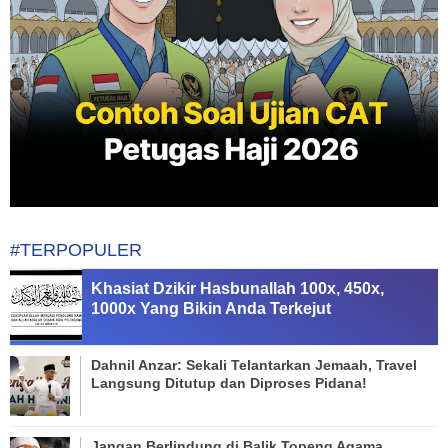
#TERPOPULER
Khasiat Dzikir Hasbunallah 100x, 450x,
1000x Yang Bikin Anda Terkejut
Dahnil Anzar: Sekali Telantarkan Jemaah, Travel
Langsung Ditutup dan Diproses Pidana!
Jangan Berlindung di Balik Topeng Agama