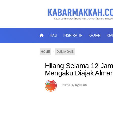
HAJI
INSPIRATIF
KAJIAN
KI
HOME
›
DUNIA GAIB
Hilang Selama 12 Jam 
Mengaku Diajak Alma
Posted By
ayyulian