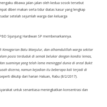
engaku dibawa jalan-jalan oleh kedua sosok tersebut
empat diberi makan serta tidur diatas kasur yang lengkap
rsadar setelah sejumlah warga dan keluarga
a BPBD Sijunjung Hardiwan SP membenarkannya.
di Kenagarian Batu Manjulur, dan alhamdulillah warga sekitar
am posisi terduduk di semak belukar dengan kondisi lemas,
an suaminya yang telah lama meninggal dunia di areal Bukit
sah dicerna, namun kejadian itu beberapa kali terjadi di
eperti dikutip dari harian Haluan, Rabu (8/2/2017).
arakat untuk senantiasa meningkatkan konsentrasi dan