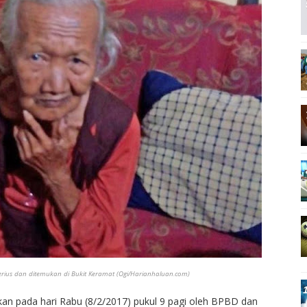
erius dan ditemukan di Bukit Keramat (Ogi/Harianhaluan.com)
an pada hari Rabu (8/2/2017) pukul 9 pagi oleh BPBD dan