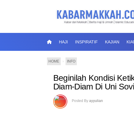
HAJI
INSPIRATIF
KAJIAN
KI
HOME
›
INFO
Beginilah Kondisi Keti
Diam-Diam Di Uni Sovi
Posted By
ayyulian