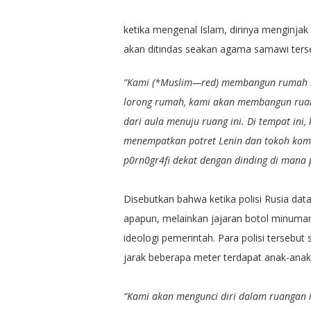
ketika mengenal Islam, dirinya menginja
akan ditindas seakan agama samawi terse
“Kami (*Muslim—red) membangun rumah bes
lorong rumah, kami akan membangun ruan
dari aula menuju ruang ini. Di tempat in
menempatkan potret Lenin dan tokoh komun
p0rn0gr4fi dekat dengan dinding di mana pi
Disebutkan bahwa ketika polisi Rusia d
apapun, melainkan jajaran botol minuma
ideologi pemerintah. Para polisi tersebut
jarak beberapa meter terdapat anak-ana
“Kami akan mengunci diri dalam ruangan 