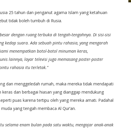
k usia 25 tahun dan penganut agama Islam yang ketahuan
but tidak boleh tumbuh di Rusia.
ar dengan ruang terbuka di tengah-tengahnya. Di sisi-sisi
g kedap suara. Ada sebuah pintu rahasia, yang mengarah
i, kami menempatkan botol-botol minuman keras,
is lainnya, layar televisi juga memasang poster-poster
ntu rahasia itu terletak.”
atang dan menggeledah rumah, maka mereka tidak mendapati
n keras dan berbagai hiasan yang dianggap mendukung
 seperti puas karena tertipu oleh yang mereka amati. Padahal
k muda yang tengah membaca Al Qur’an.
itu selama enam bulan pada satu waktu, mengajar anak-anak