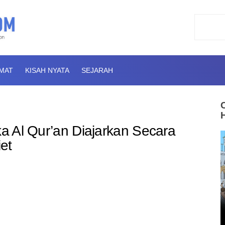
AMAT
KISAH NYATA
SEJARAH
ka Al Qur’an Diajarkan Secara
et