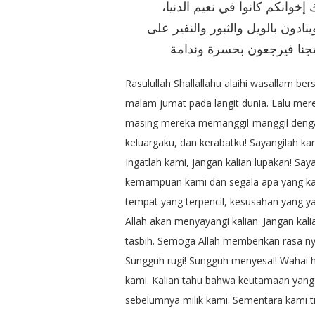
 ﺇﺧﻮﺍﻧﻜﻢ ﻛﺎﻧﻮﺍ ﻓﻲ ﻧﻌﻴﻢ ﺍﻟﺪﻧﻴﺎ
ﻨﺎﺩﻭﻥ ﺑﺎﻟﻮﻳﻞ ﻭﺍﻟﺜﺒﻮﺭ ﻭﺍﻟﻨﻔﻴﺮ ﻋﻠﻰ
 ﺍﺣﺘﺠﻨﺎ ﻓﻴﺮﺟﻌﻮﻥ ﺑﺤﺴﺮﺓ ﻭﻧﺪﺍﻣﺔ
Rasulullah Shallallahu alaihi wasallam b
malam jumat pada langit dunia. Lalu mere
masing mereka memanggil-manggil dengan
keluargaku, dan kerabatku! Sayangilah ka
Ingatlah kami, jangan kalian lupakan! Sa
kemampuan kami dan segala apa yang ka
tempat yang terpencil, kesusahan yang y
Allah akan menyayangi kalian. Jangan ka
tasbih. Semoga Allah memberikan rasa n
Sungguh rugi! Sungguh menyesal! Wahai 
kami. Kalian tahu bahwa keutamaan yang
sebelumnya milik kami. Sementara kami t