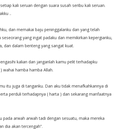
etiap kali seruan dengan suara susah seribu kali seruan.
kku ..
ku, dan memakai baju peninggalanku dan yang telah
 seseorang yang ingat padaku dan memikirkan kepergianku,
ma, dan dalam benteng yang sangat kuat.
engasihi kalian dan janganlah kamu pelit terhadapku
i ) wahai hamba hamba Allah.
u itu juga di tanganku. Dan aku tidak menafkahkannya di
serta perduli terhadapnya ( harta ) dan sekarang manfaatnya
tu pada arwah arwah tadi dengan sesuatu, maka mereka
n dia akan tercengah”.