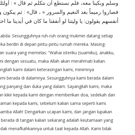
ﻭﺳﻠﻢ ﻭﺑﻜﻴﻨﺎ ﻣﻌﻪ، ﻓﻠﻢ ﻧﺴﺘﻄﻊ ﺃﻥ ﻧﺘﻜﻠﻢ ﺛﻢ ﻗﺎﻝ » : ﺃﻭﻟﺌﻚ،
ﻓﺼﺎﺭﻭﺍ ﺭﻣﻴﻤﺎً ﺑﻌﺪ ﺍﻟﻨﻌﻴﻢ ﻭﺍﻟﺴﺮﻭﺭ « ، ﻗﺎﻝ» : ﺛﻢ ﻳﺒﻜﻮﻥ ﻭﻳ
ﺃﻧﻔﺴﻬﻢ ﻳﻘﻮﻟﻮﻥ: ﻳﺎ ﻭﻟﻴﺘﻨﺎ ﻟﻮ ﺃﻧﻔﻘﻨﺎ ﻣﺎ ﻛﺎﻥ ﻓﻲ ﺃﻳﺪﻳﻨﺎ ﻣﺎ
ersabda: Sesungguhnya ruh-ruh orang mukmin datang setiap
ka berdiri di depan pintu-pintu rumah mereka. Masing-
 suara yang memelas: “Wahai isteriku (suamiku), anakku,
mi dengan sesuatu, maka Allah akan merahmati kalian.
yangilah kami dalam keterasingan kami, minimnya
mi berada di dalamnya. Sesungguhnya kami berada dalam
ang panjang dan duka yang dalam. Sayangilah kami, maka
lian kikir kepada kami dengan memberikan doa, sedekah dan
yaman kepada kami, sebelum kalian sama seperti kami.
hamba Allah! Dengarkan ucapan kami, dan jangan lupakan
 berada di tangan kalian sekarang adalah keutamaan yang
idak menafkahkannya untuk taat kepada Allah. Kami tidak