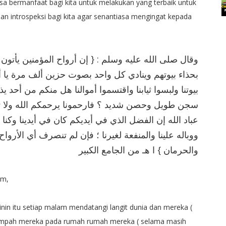
sa bermanfaat bagi kita untuk melakukan yang terbaik untuk
an introspeksi bagi kita agar senantiasa mengingat kepada
وقال صلى الله عليه وسلم : { إن أرواح المؤمنين يأتون 
بحذاء بيوتهم وينادي كل واحد بصوت حزين ألف مرة يا أ
بيوتنا ولبسوا ثيابنا واقتسموا أموالنا هل منكم من أحد ي
سجن طويل وحصن شديد ؟ فارحمونا يرحمكم الله ولا تبخلو
عباد الله إن الفضل الذي في أيديكم كان في أيدينا وكنا
ووباله علينا والمنفعة لغيرنا ؛ فإن لم تنصرف أي الأر
والحرمان } ا هـ من الجامع الكبير
am,
n itu setiap malam mendatangi langit dunia dan mereka (
erompah mereka pada rumah rumah mereka ( selama masih