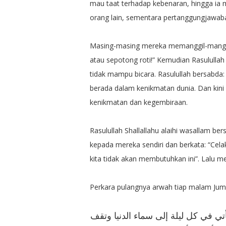
mau taat terhadap kebenaran, hingga ia 
orang lain, sementara pertanggungjawaba
Masing-masing mereka memanggil-manggil
atau sepotong roti!” Kemudian Rasululla
tidak mampu bicara. Rasulullah bersabda
berada dalam kenikmatan dunia. Dan kin
kenikmatan dan kegembiraan.
Rasulullah Shallallahu alaihi wasallam 
kepada mereka sendiri dan berkata: “Celak
kita tidak akan membutuhkan ini”. Lalu m
Perkara pulangnya arwah tiap malam Jumat 
ﺡ ﺍﻟﻤﺆﻣﻨﻴﻦ ﺗﺄﺗﻲ ﻓﻲ ﻛﻞ ﻟﻴﻠﺔ ﺇﻟﻰ ﺳﻤﺎﺀ ﺍﻟﺪﻧﻴﺎ ﻭﺗﻘﻒ