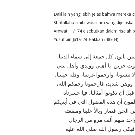
Dalil lain yang lebih jelas bahwa mereka
Shallallahu alaihi wasallam yang dijelask
Amwat : 1/174 disebutkan dalam risalah pe
Yusuf bin Ja’far Al-Hakkari (489 H) :
ﻴﻦ ﻳﺄﺗﻮﻥ ﻛﻞ ﺟﻤﻌﺔ ﺇﻟﻰ ﺳﻤﺎﺀ ﺍﻟﺪﻧﻴﺎ
ﻮﺕ ﺣﺰﻳﻦ: ﻳﺎ ﺃﻫﻠﻲ ﻭﻭﻟﺪﻱ ﻭﺃﻫﻞ ﺑﻴﺘﻲ
ﺗﻨﺴﻮﻧﺎ، ﻭﺍﺭﺣﻤﻮﺍ ﻏﺮﺑﺘﻨﺎ، ﻭﻗﻠﺔ ﺣﻴﻠﺘﻨﺎ
، ﻭﻭﻫﻦ ﺷﺪﻳﺪ، ﻓﺎﺭﺣﻤﻮﻧﺎ ﺭﺣﻤﻜﻢ ﺍﻟﻠﻪ
ﻗﺒﻞ ﺃﻥ ﺗﻜﻮﻧﻮﺍ ﺃﻣﺜﺎﻟﻨﺎ، ﻓﻴﺎ ﺣﺴﺮﺗﺎﻩ
 ﺗﻌﻠﻤﻮﻥ ﺃﻥ ﻫﺬﻩ ﺍﻟﻔﻀﻮﻝ ﺍﻟﺘﻲ ﻓﻲ ﺃﻳﺪﻳﻜﻢ
ﻦ ﺍﻟﺤﻖ ﻓﺼﺎﺭ ﻭﺑﺎﻻً ﻋﻠﻴﻨﺎ ﻭﻣﻨﻔﻌﺘﻪ
ﻭﺍﺣﺪ ﻣﻨﻬﻢ ﺃﻟﻒ ﻣﺮﺓٍ ﻣﻦ ﺍﻟﺮﺟﺎﻝ
 ﻓﺒﻜﻰ ﺭﺳﻮﻝ ﺍﻟﻠﻪ ﺻﻠﻰ ﺍﻟﻠﻪ ﻋﻠﻴﻪ