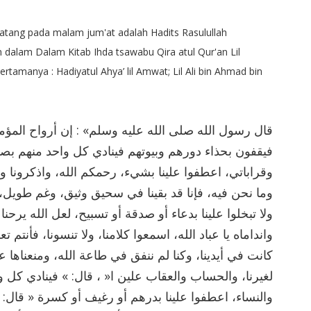
 datang pada malam jum'at adalah Hadits Rasulullah
an dalam Dalam Kitab Ihda tsawabu Qira atul Qur'an Lil
rtamanya : Hadiyatul Ahya’ lil Amwat; Lil Ali bin Ahmad bin
ﻗﺎﻝ ﺭﺳﻮﻝ ﺍﻟﻠﻪ ﺻﻠﻰ ﺍﻟﻠﻪ ﻋﻠﻴﻪ ﻭﺳﻠﻢ» : ﺇﻥ ﺃﺭﻭﺍﺡ ﺍﻟﻤﺆﻣﻨ
ﻓﻴﻘﻔﻮﻥ ﺑﺤﺬﺍﺀ ﺩﻭﺭﻫﻢ ﻭﺑﻴﻮﺗﻬﻢ ﻓﻴﻨﺎﺩﻱ ﻛﻞ ﻭﺍﺣﺪ ﻣﻨﻬﻢ ﺑﺼ
ﻭﻗﺮﺍﺑﺎﺗﻲ، ﺍﻋﻄﻔﻮﺍ ﻋﻠﻴﻨﺎ ﺑﺸﻲﺀ، ﺭﺣﻤﻜﻢ ﺍﻟﻠﻪ، ﻭﺍﺫﻛﺮﻭﻧﺎ ﻭﻻ ،
ﻭﻣﺎ ﻧﺤﻦ ﻓﻴﻪ، ﻓﺈﻧﺎ ﻗﺪ ﺑﻘﻴﻨﺎ ﻓﻲ ﺳﺤﻴﻖ ﻭﺛﻴﻖ، ﻭﻏﻢ ﻃﻮﻳﻞ،
ﻭﻻ ﺗﺒﺨﻠﻮﺍ ﻋﻠﻴﻨﺎ ﺑﺪﻋﺎﺀ ﺃﻭ ﺻﺪﻗﺔ ﺃﻭ ﺗﺴﺒﻴﺢ، ﻟﻌﻞ ﺍﻟﻠﻪ ﻳﺮﺣﻨﺎ 
ﻭﺍﻧﺪﺍﻣﺎﻩ ﻳﺎ ﻋﺒﺎﺩ ﺍﻟﻠﻪ، ﺍﺳﻤﻌﻮﺍ ﻛﻼﻣﻨﺎ، ﻭﻻ ﺗﻨﺴﻮﻧﺎ، ﻓﺄﻧﺘﻢ
ﻛﺎﻧﺖ ﻓﻲ ﺃﻳﺪﻳﻨﺎ، ﻭﻛﻨﺎ ﻟﻢ ﻧﻨﻔﻖ ﻓﻲ ﻃﺎﻋﺔ ﺍﻟﻠﻪ، ﻭﻣﻨﻌﻨﺎﻫﺎ ﻋ
ﻟﻐﻴﺮﻧﺎ، ﻭﺍﻟﺤﺴﺎﺏ ﻭﺍﻟﻌﻘﺎﺏ ﻋﻠﻴﻦ ﺍ« ، ﻗﺎﻝ: » ﻓﻴﻨﺎﺩﻱ ﻛﻞ 
ﻭﺍﻟﻨﺴﺎﺀ، ﺍﻋﻄﻔﻮﺍ ﻋﻠﻴﻨﺎ ﺑﺪﺭﻫﻢ ﺃﻭ ﺭﻏﻴﻒ ﺃﻭ ﻛﺴﺮﺓ « ﻗﺎﻝ: