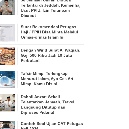
Terlantar di Jeddah, Kemenhaj
Usut PPIU, Izin Terancam
Dicabut
Surat Rekomendasi Petugas
Haji / PPIH Bisa Minta Melalui
Ormas-ormas Islam Ini
Dengan Wirid Surat Al Waqiah,
Gaji 500 Ribu Jadi 10 Juta
Perbulan!
Tafsir Mimpi Terlengkap
Menurut Islam, Ayo Cek Arti
Mimpi Kamu Disini
Dahnil Anzar: Sekali
Telantarkan Jemaah, Travel
Langsung Ditutup dan
Diproses Pidana!
Contoh Soal Ujian CAT Petugas
Haji 2026