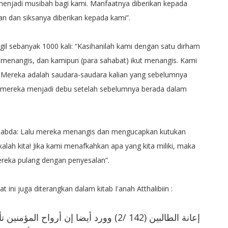
menjadi musibah bagi kami. Manfaatnya diberikan kepada
n dan siksanya diberikan kepada kami”.
 sebanyak 1000 kali: “Kasihanilah kami dengan satu dirham
h menangis, dan kamipun (para sahabat) ikut menangis. Kami
: Mereka adalah saudara-saudara kalian yang sebelumnya
i mereka menjadi debu setelah sebelumnya berada dalam
bersabda: Lalu mereka menangis dan mengucapkan kutukan
alah kita! Jika kami menafkahkan apa yang kita miliki, maka
ereka pulang dengan penyesalan”.
ini juga diterangkan dalam kitab I'anah Atthalibiin :
ﺇﻋﺎﻧﺔ ﺍﻟﻄﺎﻟﺒﻴﻦ (142 /2) ﻭﻭﺭﺩ ﺃﻳﻀﺎ ﺇﻥ ﺃﺭﻭﺍ