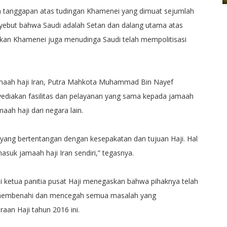
n tanggapan atas tudingan Khamenei yang dimuat sejumlah
nyebut bahwa Saudi adalah Setan dan dalang utama atas
hkan Khamenei juga menudinga Saudi telah mempolitisasi
jamaah haji Iran, Putra Mahkota Muhammad Bin Nayef
diakan fasilitas dan pelayanan yang sama kepada jamaah
maah haji dari negara lain.
 yang bertentangan dengan kesepakatan dan tujuan Haji. Hal
uk jamaah haji Iran sendiri,” tegasnya.
ketua panitia pusat Haji menegaskan bahwa pihaknya telah
k membenahi dan mencegah semua masalah yang
aan Haji tahun 2016 ini.