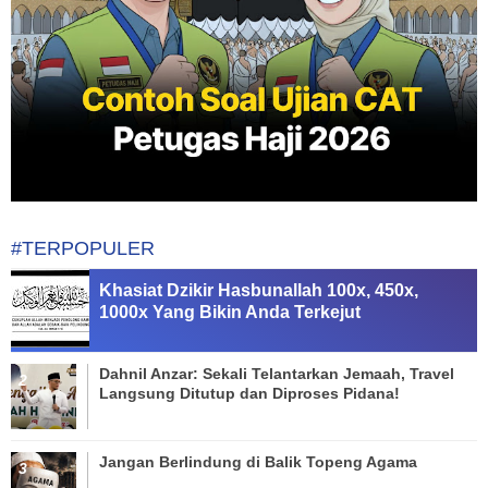
#TERPOPULER
Khasiat Dzikir Hasbunallah 100x, 450x,
1000x Yang Bikin Anda Terkejut
Dahnil Anzar: Sekali Telantarkan Jemaah, Travel
Langsung Ditutup dan Diproses Pidana!
Jangan Berlindung di Balik Topeng Agama