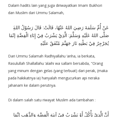
Dalam hadits lain yang juga diriwayatkan Imam Bukhori
dan Muslim dari Ummu Salamah,
صَلَّى اللهُ عَلَيْهِ وَسَلَّمَ: الَّذِيْ يَشْرَبُ فِيْ إِنَاءِ الْفِضَّةِ إنّمَا
يُجَرْجِرُ فِيْ بَطْنِهِ نَارَ جَهَنَّمَ مُتّفَقٌ علَيْهِ
Dari Ummu Salamah Radhiyallahu ‘anha, ia berkata,
Rasulullah Shallallahu ‘alaihi wa sallam bersabda, "Orang
yang minum dengan gelas (yang terbuat) dari perak, (maka
pada hakikatnya ia) hanyalah mengucurkan api neraka
jahanam ke dalam perutnya.
Di dalam salah satu riwayat Muslim ada tambahan :
أَنَّ الَّذِيْ يَأْكُلُ أَوْ يَشْرَبُ فِيْ آنِيَةِ الْفِضَّةِ وَالذَّهَبِ إِنَّمَا