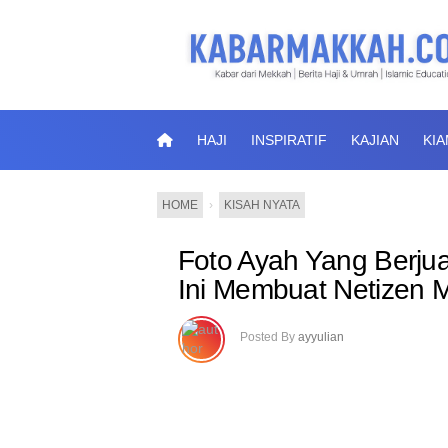
HAJI
INSPIRATIF
KAJIAN
KI
HOME
›
KISAH NYATA
Foto Ayah Yang Berju
Ini Membuat Netizen 
Posted By
ayyulian