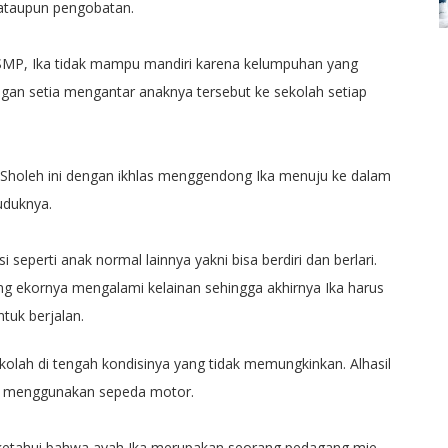
 ataupun pengobatan.
SMP, Ika tidak mampu mandiri karena kelumpuhan yang
engan setia mengantar anaknya tersebut ke sekolah setiap
holeh ini dengan ikhlas menggendong Ika menuju ke dalam
uduknya.
 seperti anak normal lainnya yakni bisa berdiri dan berlari.
lang ekornya mengalami kelainan sehingga akhirnya Ika harus
tuk berjalan.
ekolah di tengah kondisinya yang tidak memungkinkan. Alhasil
yah menggunakan sepeda motor.
diketahui bahwa ayah Ika merupakan seorang pedagang mie