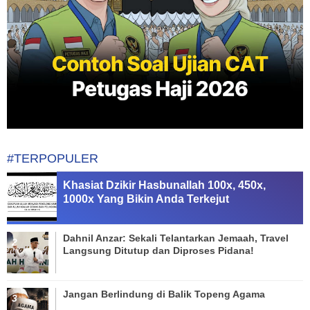
#TERPOPULER
Khasiat Dzikir Hasbunallah 100x, 450x,
1000x Yang Bikin Anda Terkejut
Dahnil Anzar: Sekali Telantarkan Jemaah, Travel
Langsung Ditutup dan Diproses Pidana!
Jangan Berlindung di Balik Topeng Agama