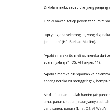
Di dalam mulut setiap ular yang panjang
Dan di bawah setiap pokok zaqqum terdapat
“Api yang ada sekarang ini, yang diguna
jahannam” (HR. Bukhari-Muslim).
“Apabila neraka itu melihat mereka dar
suara nyalanya”. (QS. Al-Furqan: 11).
“Apabila mereka dilemparkan ke dalamny
sedang neraka itu menggelegak, hampir-ham
Air di jahannam adalah hamim (air pana
amat panas), sedang naungannya adala
yang sangat panas) (Lihat QS. Al-Waqi’ah: