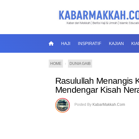
HAJI
INSPIRATIF
KAJIAN
KI
HOME
›
DUNIA GAIB
Rasulullah Menangis 
Mendengar Kisah Nera
Posted By
KabarMakkah.Com