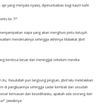
a: api yang menyala-nyala), diperuntukkan bagi kaum kafir.
intu ke 7?”
uk menyampaikan siapa yang akan menghuni pintu ketujuh.
 wasallam mendesaknya sehingga akhirnya Malaikat Jibril
yang berdosa besar dan meninggal sebelum mereka
u, Rasulullah pun langsung pingsan, Jibril lalu meletakkan
allam di pangkuannya sehingga sadar kembali dan sesudah
h besar kerisauan dan kesedihanku, apakah ada seorang dari
a?” Jawabnya: