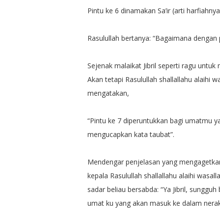
Pintu ke 6 dinamakan Sa’ir (arti harfiahny
Rasulullah bertanya: “Bagaimana dengan p
Sejenak malaikat Jibril seperti ragu unt
Akan tetapi Rasulullah shallallahu alaihi
mengatakan,
“Pintu ke 7 diperuntukkan bagi umatmu 
mengucapkan kata taubat”.
Mendengar penjelasan yang mengagetkan it
kepala Rasulullah shallallahu alaihi was
sadar beliau bersabda: “Ya Jibril, sunggu
umat ku yang akan masuk ke dalam nerak