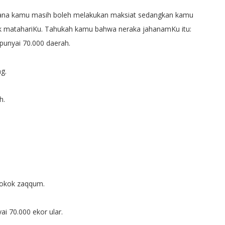
mana kamu masih boleh melakukan maksiat sedangkan kamu
ik matahariKu. Tahukah kamu bahwa neraka jahanamKu itu:
punyai 70.000 daerah.
g.
h.
pokok zaqqum.
 70.000 ekor ular.