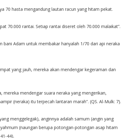
nya 70 hasta mengandung lautan racun yang hitam pekat.
 70.000 rantai. Setiap rantai diseret oleh 70.000 malaikat”.
kan bani Adam untuk membakar hanyalah 1/70 dari api neraka
i tempat yang jauh, mereka akan mendengar kegeraman dan
a, mereka mendengar suara neraka yang mengerikan,
pir (neraka) itu terpecah lantaran marah”. (QS. Al-Mulk: 7).
s yang menggelegak), anginnya adalah samum (angin yang
h yahmum (naungan berupa potongan-potongan asap hitam
 41-44).