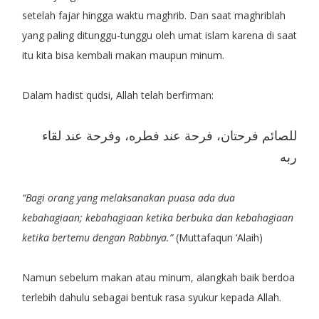
setelah fajar hingga waktu maghrib. Dan saat maghriblah
yang paling ditunggu-tunggu oleh umat islam karena di saat
itu kita bisa kembali makan maupun minum.
Dalam hadist qudsi, Allah telah berfirman:
للصائم فرحتان، فرحة عند فطره، وفرحة عند لقاء
ربه
“Bagi orang yang melaksanakan puasa ada dua
kebahagiaan; kebahagiaan ketika berbuka dan kebahagiaan
ketika bertemu dengan Rabbnya.”
(Muttafaqun ‘Alaih)
Namun sebelum makan atau minum, alangkah baik berdoa
terlebih dahulu sebagai bentuk rasa syukur kepada Allah.