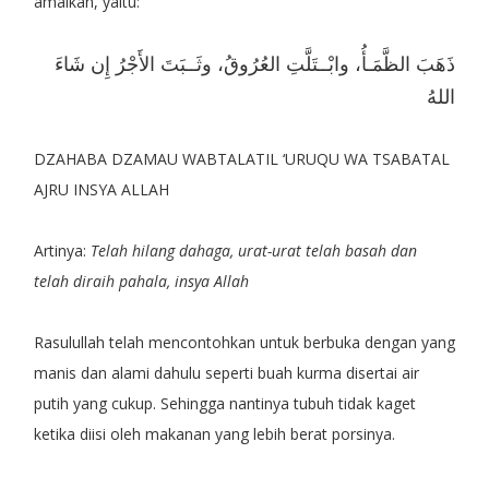
amalkan, yaitu:
ذَهَبَ الظَّمَـأُ، وابْــتَلَّتِ العُرُوقُ، وثَــبَتَ الأَجْرُ إِن شَاءَ
اللهُ
DZAHABA DZAMAU WABTALATIL ‘URUQU WA TSABATAL
AJRU INSYA ALLAH
Artinya:
Telah hilang dahaga, urat-urat telah basah dan
telah diraih pahala, insya Allah
Rasulullah telah mencontohkan untuk berbuka dengan yang
manis dan alami dahulu seperti buah kurma disertai air
putih yang cukup. Sehingga nantinya tubuh tidak kaget
ketika diisi oleh makanan yang lebih berat porsinya.