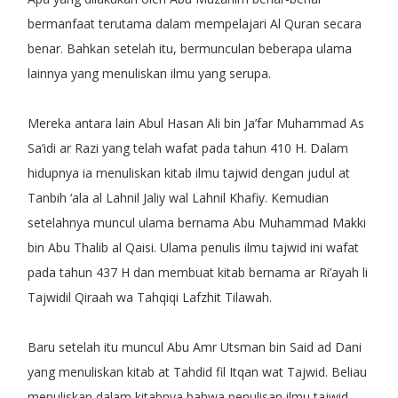
bermanfaat terutama dalam mempelajari Al Quran secara
benar. Bahkan setelah itu, bermunculan beberapa ulama
lainnya yang menuliskan ilmu yang serupa.
Mereka antara lain Abul Hasan Ali bin Ja’far Muhammad As
Sa’idi ar Razi yang telah wafat pada tahun 410 H. Dalam
hidupnya ia menuliskan kitab ilmu tajwid dengan judul at
Tanbih ‘ala al Lahnil Jaliy wal Lahnil Khafiy. Kemudian
setelahnya muncul ulama bernama Abu Muhammad Makki
bin Abu Thalib al Qaisi. Ulama penulis ilmu tajwid ini wafat
pada tahun 437 H dan membuat kitab bernama ar Ri’ayah li
Tajwidil Qiraah wa Tahqiqi Lafzhit Tilawah.
Baru setelah itu muncul Abu Amr Utsman bin Said ad Dani
yang menuliskan kitab at Tahdid fil Itqan wat Tajwid. Beliau
menuliskan dalam kitabnya bahwa penulisan ilmu tajwid