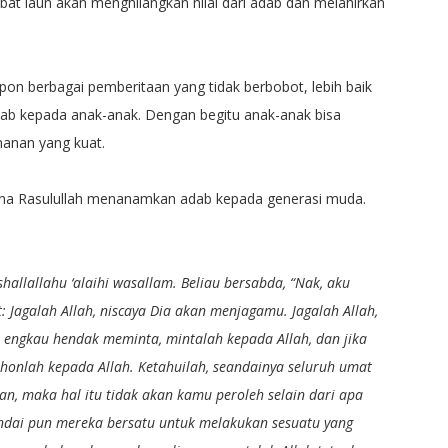
at laun akan menghilangkan nilai dari adab dan melahirkan
pon berbagai pemberitaan yang tidak berbobot, lebih baik
dab kepada anak-anak. Dengan begitu anak-anak bisa
anan yang kuat.
ana Rasulullah menanamkan adab kepada generasi muda.
hallallahu ‘alaihi wasallam. Beliau bersabda, “Nak, aku
 Jagalah Allah, niscaya Dia akan menjagamu. Jagalah Allah,
a engkau hendak meminta, mintalah kepada Allah, dan jika
nlah kepada Allah. Ketahuilah, seandainya seluruh umat
, maka hal itu tidak akan kamu peroleh selain dari apa
andai pun mereka bersatu untuk melakukan sesuatu yang