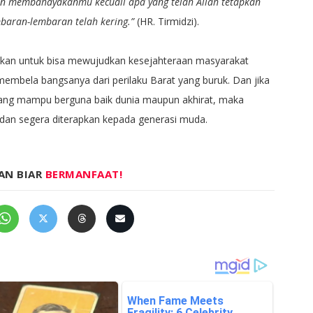
n membahayakanmu kecuali apa yang telah Allah tetapkan
mbaran-lembaran telah kering.”
(HR. Tirmidzi).
rapkan untuk bisa mewujudkan kesejahteraan masyarakat
mbela bangsanya dari perilaku Barat yang buruk. Dan jika
yang mampu berguna baik dunia maupun akhirat, maka
i dan segera diterapkan kepada generasi muda.
AN BIAR
BERMANFAAT!