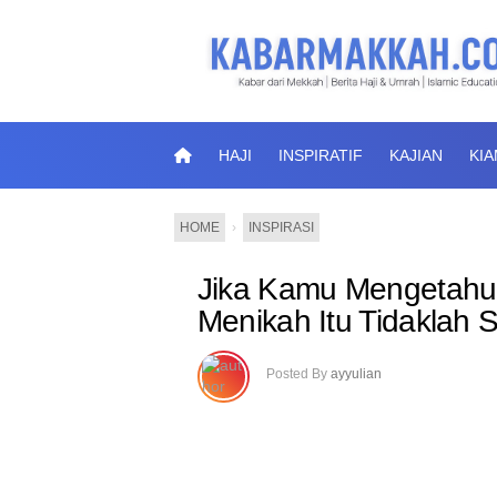
HAJI
INSPIRATIF
KAJIAN
KI
HOME
›
INSPIRASI
Jika Kamu Mengetahui
Menikah Itu Tidaklah Su
Posted By
ayyulian