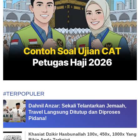
#TERPOPULER
Dahnil Anzar: Sekali Telantarkan Jemaah,
Travel Langsung Ditutup dan Diproses
Pidana!
Khasiat Dzikir Hasbunallah 100x, 450x, 1000x Yang
Bikin Anda Terkejut