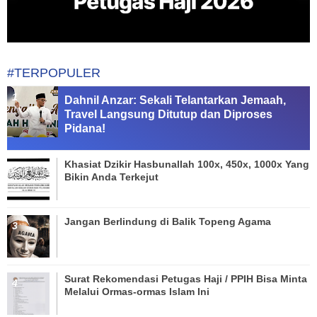
#TERPOPULER
Dahnil Anzar: Sekali Telantarkan Jemaah,
Travel Langsung Ditutup dan Diproses
Pidana!
Khasiat Dzikir Hasbunallah 100x, 450x, 1000x Yang
Bikin Anda Terkejut
Jangan Berlindung di Balik Topeng Agama
Surat Rekomendasi Petugas Haji / PPIH Bisa Minta
Melalui Ormas-ormas Islam Ini