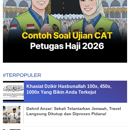
#TERPOPULER
Khasiat Dzikir Hasbunallah 100x, 450x,
1000x Yang Bikin Anda Terkejut
Dahnil Anzar: Sekali Telantarkan Jemaah, Travel
Langsung Ditutup dan Diproses Pidana!