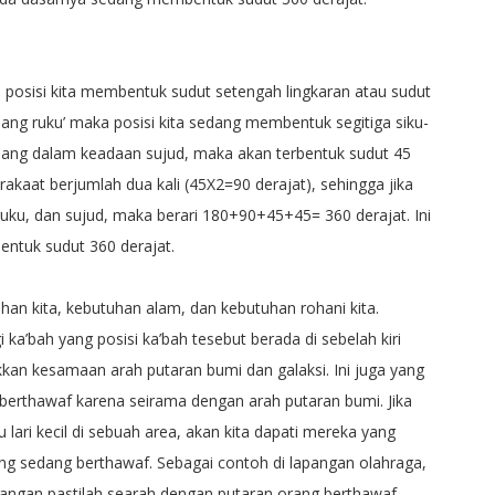
a posisi kita membentuk sudut setengah lingkaran atau sudut
dang ruku’ maka posisi kita sedang membentuk segitiga siku-
sedang dalam keadaan sujud, maka akan terbentuk sudut 45
rakaat berjumlah dua kali (45X2=90 derajat), sehingga jika
, ruku, dan sujud, maka berari 180+90+45+45= 360 derajat. Ini
ntuk sudut 360 derajat.
an kita, kebutuhan alam, dan kebutuhan rohani kita.
ka’bah yang posisi ka’bah tesebut berada di sebelah kiri
ukkan kesamaan arah putaran bumi dan galaksi. Ini juga yang
berthawaf karena seirama dengan arah putaran bumi. Jika
 lari kecil di sebuah area, akan kita dapati mereka yang
ang sedang berthawaf. Sebagai contoh di lapangan olahraga,
pangan pastilah searah dengan putaran orang berthawaf,