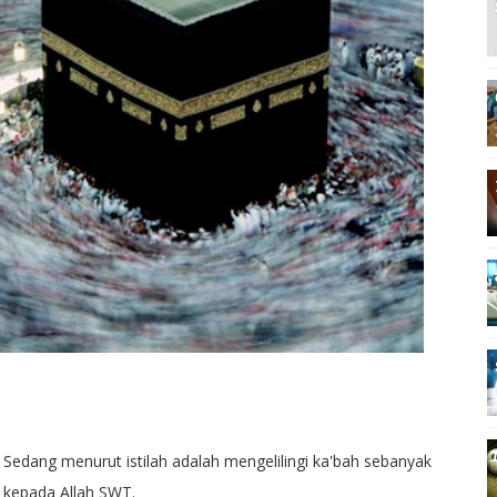
 Sedang menurut istilah adalah mengelilingi ka'bah sebanyak
 kepada Allah SWT.