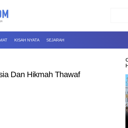
AMAT
KISAH NYATA
SEJARAH
asia Dan Hikmah Thawaf