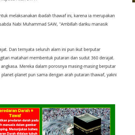
ntuk melaksanakan ibadah thawaf ini, karena ia merupakan
a sabda Nabi Muhammad SAW, "Ambillah dariku manasik
t. Dan ternyata seluruh alam ini pun ikut berputar
itari matahari membentuk putaran dan sudut 360 derajat.
 di angkasa. Mereka dalam porosnya masing-masing berputar
n planet-planet pun sama dengan arah putaran thawaf, yakni