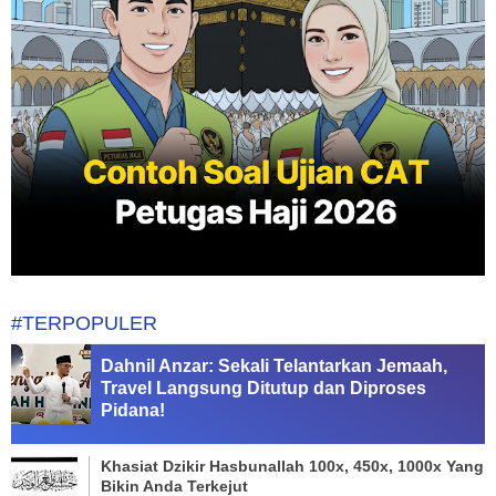
#TERPOPULER
Dahnil Anzar: Sekali Telantarkan Jemaah,
Travel Langsung Ditutup dan Diproses
Pidana!
Khasiat Dzikir Hasbunallah 100x, 450x, 1000x Yang
Bikin Anda Terkejut