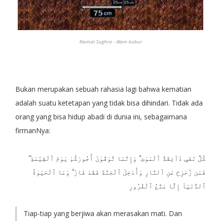
Kiamat Sughra - Alam kubur
Bukan merupakan sebuah rahasia lagi bahwa kematian
adalah suatu ketetapan yang tidak bisa dihindari. Tidak ada
orang yang bisa hidup abadi di dunia ini, sebagaimana
firmanNya:
كُلُّ نَفْسٍ ذَآئِقَةُ ٱلْمَوْتِ ۗ وَإِنَّمَا تُوَفَّوْنَ أُجُورَكُمْ يَوْمَ ٱلْقِيَٰمَةِ ۖ
فَمَن زُحْزِحَ عَنِ ٱلنَّارِ وَأُدْخِلَ ٱلْجَنَّةَ فَقَدْ فَازَ ۗ وَمَا ٱلْحَيَوٰةُ
ٱلدُّنْيَآ إِلَّا مَتَٰعُ ٱلْغُرُورِ
Tiap-tiap yang berjiwa akan merasakan mati. Dan