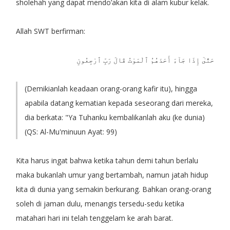
sholehah yang dapat mendo’akan kita di alam kubur kelak.
Allah SWT berfirman:
حَتَّىٰٓ إِذَا جَآءَ أَحَدَهُمُ ٱلْمَوْتُ قَالَ رَبِّ ٱرْجِعُونِ
(Demikianlah keadaan orang-orang kafir itu), hingga
apabila datang kematian kepada seseorang dari mereka,
dia berkata: "Ya Tuhanku kembalikanlah aku (ke dunia)
(QS: Al-Mu'minuun Ayat: 99)
Kita harus ingat bahwa ketika tahun demi tahun berlalu
maka bukanlah umur yang bertambah, namun jatah hidup
kita di dunia yang semakin berkurang. Bahkan orang-orang
soleh di jaman dulu, menangis tersedu-sedu ketika
matahari hari ini telah tenggelam ke arah barat.