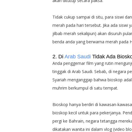
akan ditutup secara paksa.
Tidak cukup sampai di situ, para siswi d
merah pada hari tersebut. Jika ada sisw
jilbab merah sekalipun) akan disuruh pul
benda anda yang berwarna merah pada Har
2. Di
Arab Saudi
Tidak Ada Biosk
Anda penggemar film yang rutin mengunjun
tinggak di Arab Saudi. Sebab, di negara pe
Syariah menganggap bahwa bioskop adala
muhrim berkumpul di satu tempat.
Bioskop hanya berdiri di kawasan-kawasa
bioskop kecil untuk para pekerjanya. Pen
pergi ke Bahrain, negara tetangga mereka
dikatakan wanita ini dalam vlog (video bl