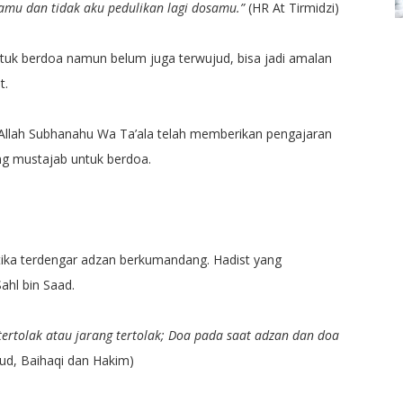
mu dan tidak aku pedulikan lagi dosamu.”
(HR At Tirmidzi)
tuk berdoa namun belum juga terwujud, bisa jadi amalan
t.
, Allah Subhanahu Wa Ta’ala telah memberikan pengajaran
ng mustajab untuk berdoa.
ika terdengar adzan berkumandang. Hadist yang
ahl bin Saad.
tertolak atau jarang tertolak; Doa pada saat adzan dan doa
d, Baihaqi dan Hakim)